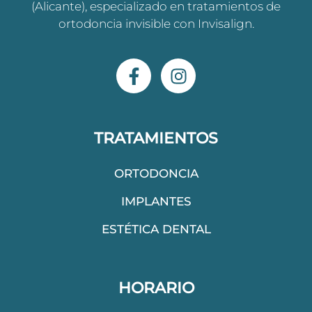
(Alicante), especializado en tratamientos de
ortodoncia invisible con Invisalign.
F
I
a
n
c
s
e
t
b
a
TRATAMIENTOS
o
g
o
r
ORTODONCIA
k
a
IMPLANTES
-
m
f
ESTÉTICA DENTAL
HORARIO