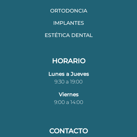
o
g
o
r
ORTODONCIA
k
a
IMPLANTES
-
m
f
ESTÉTICA DENTAL
HORARIO
Lunes a Jueves
9:30 a 19:00
Viernes
9:00 a 14:00
CONTACTO