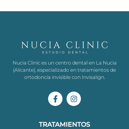
Nucia Clinic es un centro dental en La Nucia
(Alicante), especializado en tratamientos de
ortodoncia invisible con Invisalign.
F
I
a
n
c
s
e
t
b
a
TRATAMIENTOS