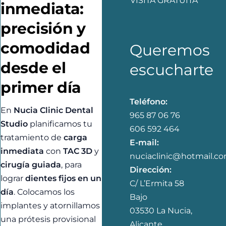
VISITA GRATUITA
inmediata:
precisión y
comodidad
Queremos
desde el
escucharte
primer día
Teléfono:
En
Nucia Clinic Dental
965 87 06 76
Studio
planificamos tu
606 592 464
tratamiento de
carga
E-mail:
inmediata
con
TAC 3D
y
nuciaclinic@hotmail.c
cirugía guiada
, para
Dirección:
lograr
dientes fijos en un
C/ L’Ermita 58
día
. Colocamos los
Bajo
implantes y atornillamos
03530 La Nucia,
una prótesis provisional
Alicante