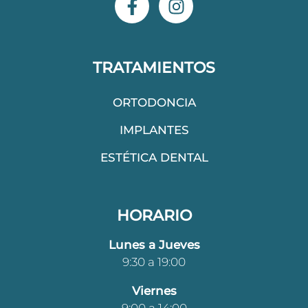
a
n
c
s
e
t
b
a
TRATAMIENTOS
o
g
o
r
ORTODONCIA
k
a
IMPLANTES
-
m
f
ESTÉTICA DENTAL
HORARIO
Lunes a Jueves
9:30 a 19:00
Viernes