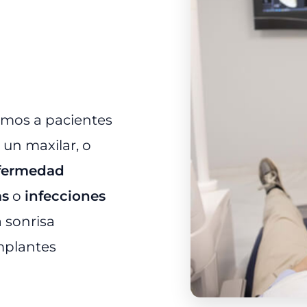
amos a pacientes
 un maxilar, o
fermedad
as
o
infecciones
a sonrisa
implantes