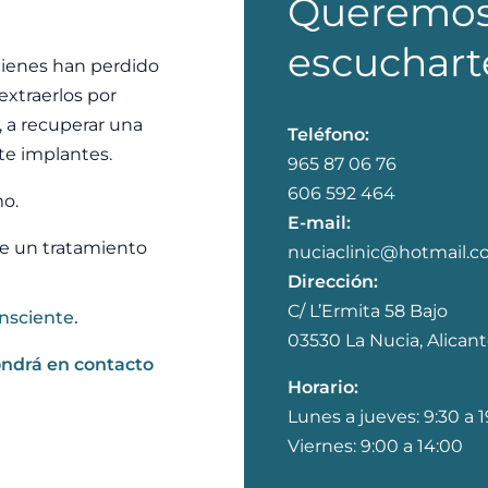
Queremo
escuchart
ienes han perdido
extraerlos por
, a recuperar una
Teléfono:
te implantes.
965 87 06 76
606 592 464
o.
E-mail:
ce un tratamiento
nuciaclinic@hotmail.
Dirección:
C/ L’Ermita 58 Bajo
nsciente.
03530 La Nucia, Alican
ondrá en contacto
Horario:
Lunes a jueves: 9:30 a 
Viernes: 9:00 a 14:00