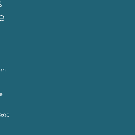
s
e
com
te
19:00