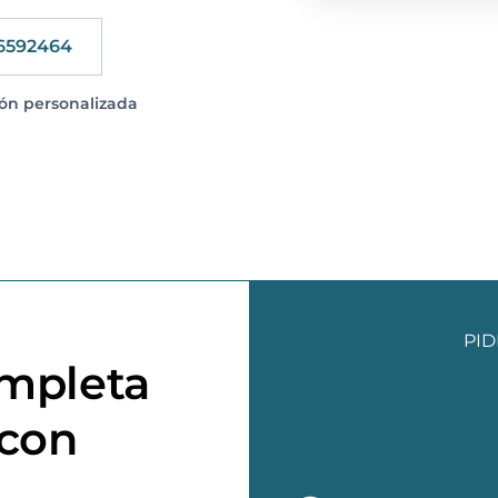
6592464
ión personalizada
PID
ompleta
 con