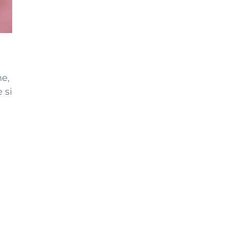
he,
 si