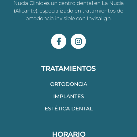
Nucia Clinic es un centro dental en La Nucia
(Alicante), especializado en tratamientos de
ortodoncia invisible con Invisalign.
F
I
a
n
c
s
e
t
b
a
TRATAMIENTOS
o
g
o
r
ORTODONCIA
k
a
IMPLANTES
-
m
f
ESTÉTICA DENTAL
HORARIO